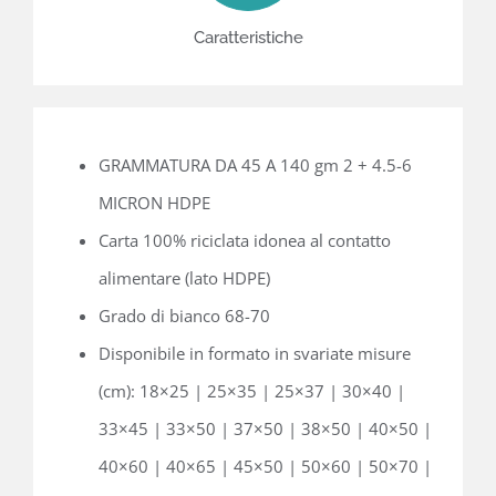
Caratteristiche
GRAMMATURA DA 45 A 140 gm 2 + 4.5-6
MICRON HDPE
Carta 100% riciclata idonea al contatto
alimentare (lato HDPE)
Grado di bianco 68-70
Disponibile in formato in svariate misure
(cm): 18×25 | 25×35 | 25×37 | 30×40 |
33×45 | 33×50 | 37×50 | 38×50 | 40×50 |
40×60 | 40×65 | 45×50 | 50×60 | 50×70 |