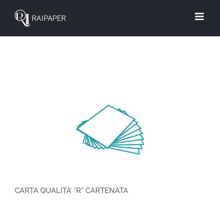
Salta
al
contenuto
CARTA QUALITA’ “R“ CARTENATA