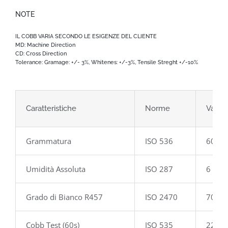
NOTE
IL COBB VARIA SECONDO LE ESIGENZE DEL CLIENTE
MD: Machine Direction
CD: Cross Direction
Tolerance: Gramage: +/- 3%, Whitenes: +/-3%, Tensile Streght +/-10%
Caratteristiche
Norme
Valor
Grammatura
ISO 536
60 gr
Umidità Assoluta
ISO 287
6 %
Grado di Bianco R457
ISO 2470
70 %
Cobb Test (60s)
ISO 535
22