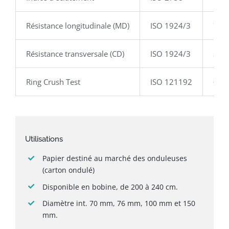
Résistance longitudinale (MD)
ISO 1924/3
7,5
Résistance transversale (CD)
ISO 1924/3
3 K
Ring Crush Test
ISO 121192
0,8
Utilisations
Papier destiné au marché des onduleuses
(carton ondulé)
Disponible en bobine, de 200 à 240 cm.
Diamètre int. 70 mm, 76 mm, 100 mm et 150
mm.