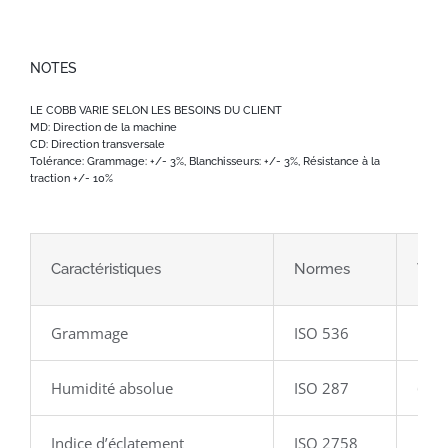
NOTES
LE COBB VARIE SELON LES BESOINS DU CLIENT
MD: Direction de la machine
CD: Direction transversale
Tolérance: Grammage: +/- 3%, Blanchisseurs: +/- 3%, Résistance à la
traction +/- 10%
Caractéristiques
Normes
Vale
Grammage
ISO 536
120
Humidité absolue
ISO 287
6 %
Indice d’éclatement
ISO 2758
1,8